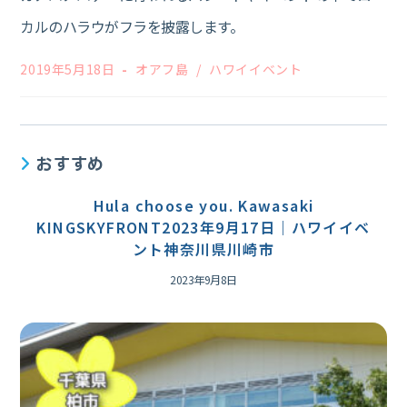
カルのハラウがフラを披露します。
投
投
2019年5月18日
オアフ島
/
ハワイイベント
稿
稿
公
カ
開
テ
日:
ゴ
リ
おすすめ
ー:
Hula choose you. Kawasaki
KINGSKYFRONT2023年9月17日｜ハワイイベ
ント神奈川県川崎市
2023年9月8日