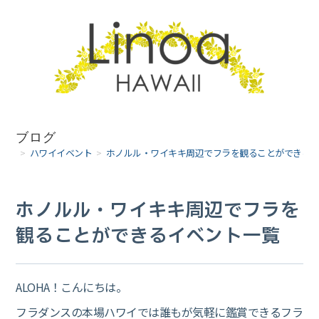
コ
ン
テ
ン
ツ
へ
ブログ
>
ハワイイベント
>
ホノルル・ワイキキ周辺でフラを観ることができる
ス
キ
ホノルル・ワイキキ周辺でフラを
ッ
観ることができるイベント一覧
プ
ALOHA！こんにちは。
フラダンスの本場ハワイでは誰もが気軽に鑑賞できるフラ