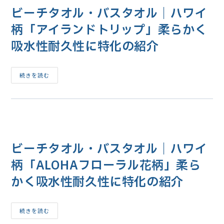
の
オ
紹
ビーチタオル・バスタオル｜ハワイ
ル
介
｜
ハ
柄「アイランドトリップ」柔らかく
ワ
イ
吸水性耐久性に特化の紹介
柄
「ヒ
ス
ト
リ
ビ
続きを読む
ー
ー
ハ
チ
ワ
タ
イ」
オ
柔
ル・
ら
バ
か
ス
く
タ
吸
オ
水
ビーチタオル・バスタオル｜ハワイ
ル
性
｜
耐
ハ
柄「ALOHAフローラル花柄」柔ら
久
ワ
性
イ
に
かく吸水性耐久性に特化の紹介
柄
特
「ア
化
イ
の
ラ
紹
ン
ビ
続きを読む
介
ド
ー
ト