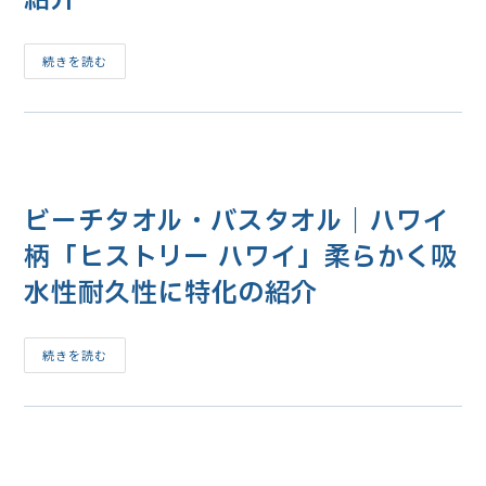
モ
続きを読む
ロ
カ
イ
コ
ー
ヒ
ー
「エ
ス
ビーチタオル・バスタオル｜ハワイ
プ
レ
ッ
柄「ヒストリー ハワイ」柔らかく吸
ソ」
「ミ
水性耐久性に特化の紹介
ュ
ー
ル
ス
キ
ビ
続きを読む
ナ
ー
ー」
チ
COFFEES
タ
OF
オ
HAWAII
ル・
Molokai
バ
Coffee
ス
100％
タ