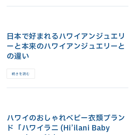
チ
リ
タ
ッ
オ
プ」
ル・
柔
バ
ら
ス
か
タ
く
オ
吸
日本で好まれるハワイアンジュエリ
ル
水
｜
性
ハ
ーと本来のハワイアンジュエリーと
耐
ワ
久
イ
性
の違い
柄
に
「ALOHA
特
フ
化
ロ
の
ー
日
続きを読む
紹
ラ
本
介
ル
で
花
好
柄」
ま
柔
れ
ら
る
か
ハ
く
ワ
吸
イ
水
ハワイのおしゃれベビー衣類ブラン
ア
性
ン
耐
ジ
ド「ハワイラニ (Hi’ilani Baby
久
ュ
性
エ