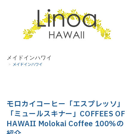
コ
ン
テ
ン
ツ
へ
メイドインハワイ
>
メイドインハワイ
ス
キ
ッ
プ
モロカイコーヒー「エスプレッソ」
「ミュールスキナー」COFFEES OF
HAWAII Molokai Coffee 100％の
紹介