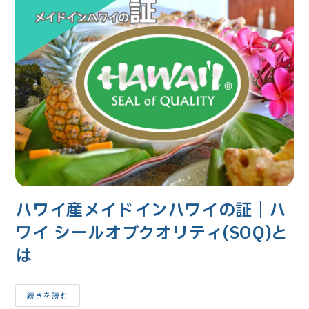
ワ
イ
ブ
ラ
ン
ド
腕
時
計
「ビ
ー
ン
＆
バ
ニ
ラ
(Bean&Vanilla)」
の
人
気
の
秘
ハワイ産メイドインハワイの証｜ハ
密
ワイ シールオブクオリティ(SOQ)と
は
ハ
続きを読む
ワ