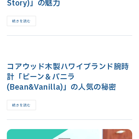
に
Story)」の魅力
リ
特
ー
化
と
の
本
紹
来
ハ
続きを読む
介
の
ワ
ハ
イ
ワ
の
イ
お
ア
し
ン
ゃ
ジ
れ
ュ
ベ
エ
ビ
リ
コアウッド木製ハワイブランド腕時
ー
ー
衣
と
類
計「ビーン＆バニラ
の
ブ
違
ラ
い
(Bean&Vanilla)」の人気の秘密
ン
ド
「ハ
ワ
イ
コ
続きを読む
ラ
ア
ニ
ウ
(Hi’ilani
ッ
Baby
ド
Story)」
木
の
製
魅
ハ
力