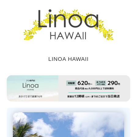
コ
ン
テ
ン
ツ
へ
LINOA HAWAII
ス
キ
ッ
プ