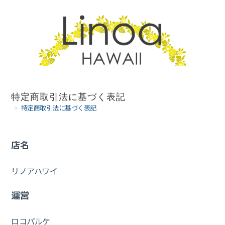
コ
ン
テ
ン
ツ
へ
特定商取引法に基づく表記
>
特定商取引法に基づく表記
ス
キ
店名
ッ
プ
リノアハワイ
運営
ロコパルケ