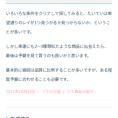
いろいろな条件をクリアして探してみると、たいていは希
望通りのレイが1つ見つかるか見つからないか、というこ
とが多いです。
しかし幸運にも2～3種類似たような商品に出会えたら、
最後は予算を見て買うのも良いかと思います。
基本的に値段は品質に比例することが多いですが、ある程
度予算に合わせることも必要です。
投
投
2021年10月19日
フラのお話
/
フラ商品の紹介
稿
稿
公
カ
開
テ
日:
ゴ
リ