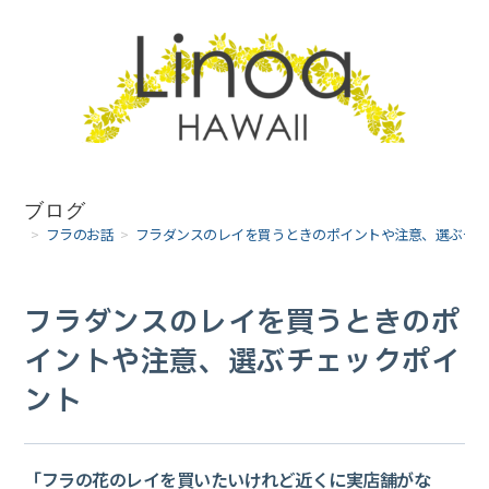
コ
ン
テ
ン
ツ
へ
ブログ
>
フラのお話
>
フラダンスのレイを買うときのポイントや注意、選ぶチ
ス
キ
フラダンスのレイを買うときのポ
ッ
イントや注意、選ぶチェックポイ
プ
ント
「フラの花のレイを買いたいけれど近くに実店舗がな