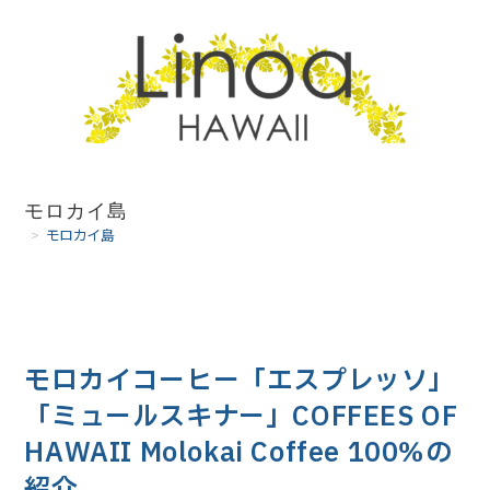
コ
ン
テ
ン
ツ
へ
モロカイ島
>
モロカイ島
ス
キ
ッ
プ
モロカイコーヒー「エスプレッソ」
「ミュールスキナー」COFFEES OF
HAWAII Molokai Coffee 100％の
紹介