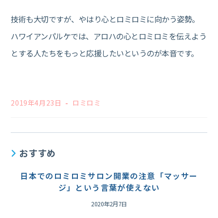
技術も大切ですが、やはり心とロミロミに向かう姿勢。
ハワイアンパルケでは、アロハの心とロミロミを伝えよう
とする人たちをもっと応援したいというのが本音です。
投
投
2019年4月23日
ロミロミ
稿
稿
公
カ
開
テ
日:
ゴ
リ
おすすめ
ー:
日本でのロミロミサロン開業の注意「マッサー
ジ」という言葉が使えない
2020年2月7日