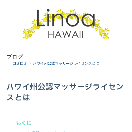
コ
ン
テ
ン
ツ
へ
ブログ
>
ロミロミ
>
ハワイ州公認マッサージライセンスとは
ス
キ
ハワイ州公認マッサージライセン
ッ
スとは
プ
もくじ