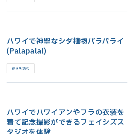
ワ
イ
の
フ
ラ
専
門
店
「KTS
ハワイで神聖なシダ植物パラパライ
フ
ラ
サ
(Palapalai)
プ
ラ
イ
(KTS
HULA
ハ
続きを読む
Supply)」
ワ
イ
で
神
聖
な
シ
ダ
植
ハワイでハワイアンやフラの衣装を
物
パ
ラ
着て記念撮影ができるフェイシズス
パ
ラ
タジオを体験
イ