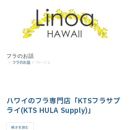
コ
ン
テ
ン
ツ
へ
フラのお話
>
フラのお話
>
ページ 2
ス
キ
ッ
プ
ハワイのフラ専門店「KTSフラサプ
ライ(KTS HULA Supply)」
ハ
続きを読む