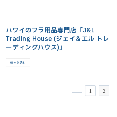
ー
ン
フ
ス
ァ
用
ク
品
ト
を
リ
ハ
ー
ワ
(Rainbow
ハワイのフラ用品専門店「J&L
イ
Hawaii
の
Rainbow
フ
Trading House (ジェイ＆エル トレ
Hawaii
ラ
Muumuu
グ
Factory)」
ーディングハウス)」
ッ
ズ
専
門
店
ハ
続きを読む
で
ワ
買
イ
う
の
メ
フ
リ
ラ
ッ
用
ト
品
1
2
と
専
デ
門
前のページヘ
メ
店
リ
「J&L
ッ
Trading
ト
House
(ジ