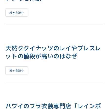
(Palapalai)
ハ
続きを読む
ワ
イ
で
ハ
ワ
イ
ア
ン
や
天然ククイナッツのレイやブレスレ
フ
ラ
の
ットの値段が高いのはなぜ
衣
装
を
着
て
天
続きを読む
記
然
念
ク
撮
ク
影
イ
が
ナ
で
ッ
き
ツ
る
の
フ
レ
ハワイのフラ衣装専門店「レインボ
ェ
イ
イ
や