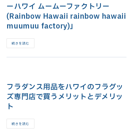
シ
ブ
ーハワイ ムームーファクトリー
ズ
レ
ス
ス
(Rainbow Hawaii rainbow hawaii
タ
レ
ジ
ッ
オ
ト
muumuu factory)」
を
の
体
値
験
段
が
ハ
続きを読む
高
ワ
い
イ
の
の
は
フ
な
ラ
ぜ
衣
装
専
門
フラダンス用品をハワイのフラグッ
店
「レ
イ
ズ専門店で買うメリットとデメリッ
ン
ボ
ト
ー
ハ
ワ
イ
ム
フ
続きを読む
ー
ラ
ム
ダ